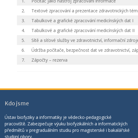
1.
Počítač jako nástroj zpracování informace
2.
Textové zpracování a prezentace zdravotnických tém
3.
Tabulkové a grafické zpracování medicínských dat I
4.
Tabulkové a grafické zpracování medicínských dat II
5.
Sítě a síťové služby ve zdravotnictví, informační zdroj
6.
Údržba počítače, bezpečnost dat ve zdravotnictví, zá
7.
Zápočty – rezerva
Kdo jsme
Ústav biofyziky a informatiky je vědecko-pedagogické
pracoviště. Zabezpečuje výuku biofyzikálních a informatických
předmětů v pregraduálním studiu pro magisterské i bakalářské
studijní obory.