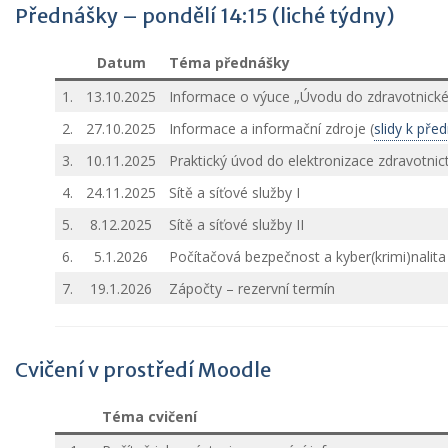
Přednášky – pondělí 14:15 (liché týdny)
Datum
Téma přednášky
1.
13.10.2025
Informace o výuce „Úvodu do zdravotnické 
2.
27.10.2025
Informace a informační zdroje (
slidy k pře
3.
10.11.2025
Praktický úvod do elektronizace zdravotnict
4.
24.11.2025
Sítě a síťové služby I
5.
8.12.2025
Sítě a síťové služby II
6.
5.1.2026
Počítačová bezpečnost a kyber(krimi)nalita
7.
19.1.2026
Zápočty – rezervní termín
Cvičení v prostředí Moodle
Téma cvičení