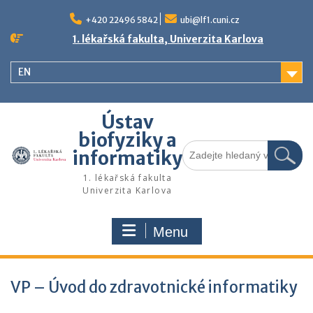
Skip
to
+420 22496 5842
ubi@lf1.cuni.cz
content
1. lékařská fakulta, Univerzita Karlova
EN
Ústav
biofyziky a
Search
informatiky
for:
1. lékařská fakulta
Univerzita Karlova
Menu
VP – Úvod do zdravotnické informatiky