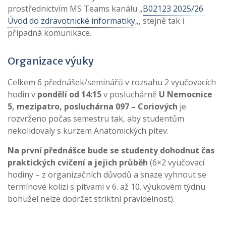
prostřednictvím MS Teams kanálu „
B02123 2025/26
Úvod do zdravotnické informatiky
„, stejně tak i
případná komunikace.
Organizace výuky
Celkem 6 přednášek/seminářů v rozsahu 2 vyučovacích
hodin v
pondělí od 14:15
v posluchárně
U Nemocnice
5, mezipatro, posluchárna 097 – Coriových
je
rozvrženo počas semestru tak, aby studentům
nekolidovaly s kurzem Anatomických pitev.
Na první přednášce bude se studenty dohodnut čas
praktických cvičení a jejich průběh
(6×2 vyučovací
hodiny – z organizačních důvodů a snaze vyhnout se
termínové kolizi s pitvami v 6. až 10. výukovém týdnu
bohužel nelze dodržet striktní pravidelnost).