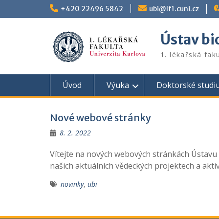
Skip
+420 22496 5842
ubi@lf1.cuni.cz
to
content
Ústav bi
1. lékařská fak
Úvod
Výuka
Doktorské studi
Nové webové stránky
8. 2. 2022
Vítejte na nových webových stránkách Ústavu bi
našich aktuálních vědeckých projektech a aktiv
novinky
,
ubi