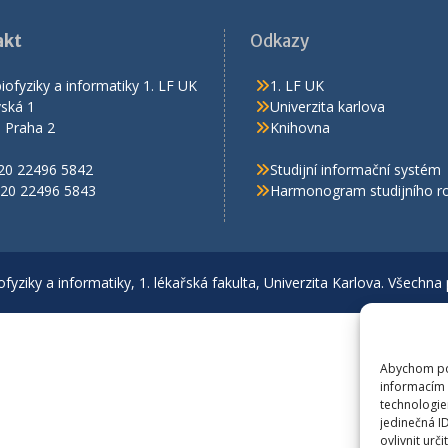
akt
Odkazy
iofyziky a informatiky 1. LF UK
1. LF UK
ská 1
Univerzita karlova
 Praha 2
Knihovna
420 22496 5842
Studijní informační systém
420 22496 5843
Harmonogram studijního r
fyziky a informatiky, 1. lékařská fakulta, Univerzita Karlova. Všechna
Abychom pos
informacím 
technologie
jedinečná I
ovlivnit urči