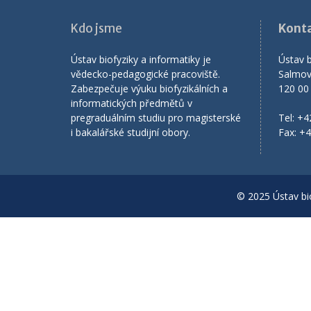
Kdo jsme
Kont
Ústav biofyziky a informatiky je
Ústav b
vědecko-pedagogické pracoviště.
Salmov
Zabezpečuje výuku biofyzikálních a
120 00
informatických předmětů v
pregraduálním studiu pro magisterské
Tel: +
i bakalářské studijní obory.
Fax: +
© 2025 Ústav bio