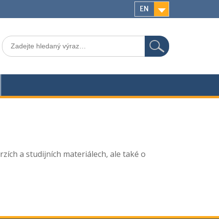
EN
Search
for:
ích a studijních materiálech, ale také o