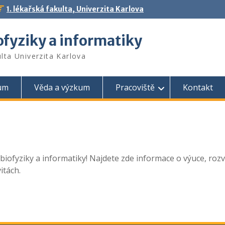
1. lékařská fakulta, Univerzita Karlova
ofyziky a informatiky
ulta Univerzita Karlova
um
Věda a výzkum
Pracoviště
Kontakt
ofyziky a informatiky! Najdete zde informace o výuce, rozvrz
itách.